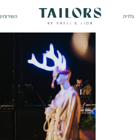
גלריה
השירותים