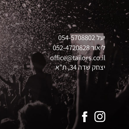
יעל
054-5708802
ליאור
052-4720828
office@tailors.co.il
יצחק שדה 34, ת"א