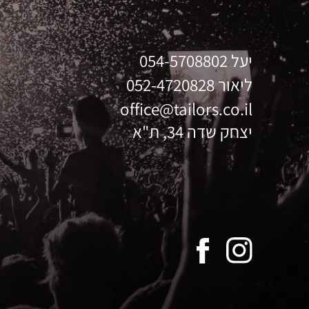
יעל
054-5708802
ליאור
052-4720828
office@tailors.co.il
יצחק שדה 34, ת"א