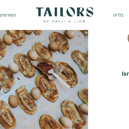
גלריה
השירותים
Is